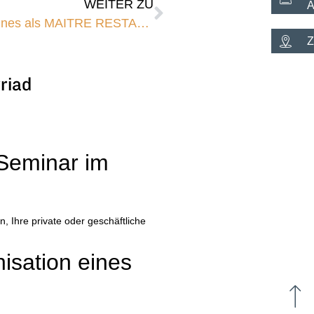
WEITER ZU
A
Restaurant À l'Image Sainte-Anne in Vannes als MAITRE RESTAURATEUR zertifiziert
Z
riad
Seminar im
n, Ihre private oder geschäftliche
nisation eines