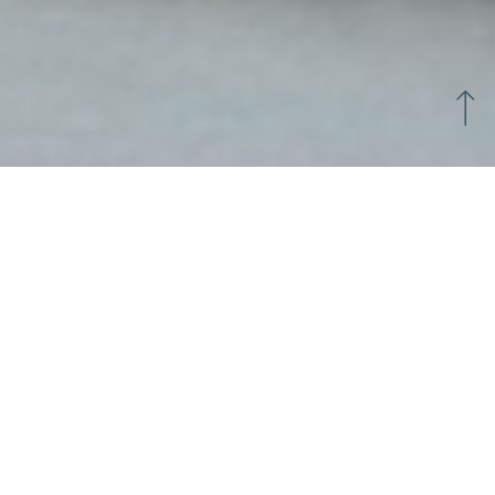
PACKAGE SAINT-VALENTIN
HOTEL VANNES
Pour la Saint Valentin,
l'hôtel Kyriad Vannes
centre-ville propose une