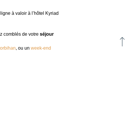
ligne à valoir à l’hôtel Kyriad
ez comblés de votre
séjour
Morbihan
, ou un
week-end
ne
, table de renommée depuis
gourmand accompagné d’un
eau à l’hôtel restaurant