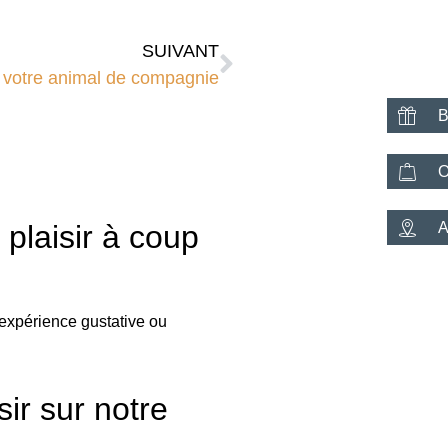
SUIVANT
 votre animal de compagnie
B
O
A
plaisir à coup
expérience gustative ou
ir sur notre