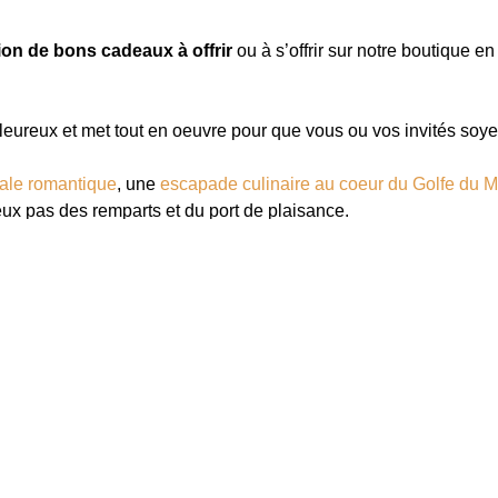
ion de bons cadeaux à offrir
ou à s’offrir sur notre boutique en 
aleureux et met tout en oeuvre pour que vous ou vos invités soy
ale romantique
, une
escapade culinaire au coeur du Golfe du 
eux pas des remparts et du port de plaisance.
rant Vannes
au sein de notre
restaurant A l’Image Sainte An
ndise et tradition
ou
Dîner gastronomique
incluent un repas 
eux qui saura réveiller les papilles des becs fins.
des mères ou des pères ou juste pour le plaisir, offrez un
bon cad