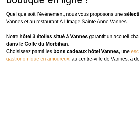
Quel que soit l’évènement, nous vous proposons une
sélect
Vannes et au restaurant À l’Image Sainte Anne Vannes.
Notre
hôtel 3 étoiles situé à Vannes
garantit un accueil ch
dans le Golfe du Morbihan
.
Choisissez parmi les
bons cadeaux hôtel Vannes
, une
esc
gastronomique en amoureux
, au centre-ville de Vannes, à d
Nous vous proposons également des
bons cadeaux restau
1948 et labellisée Maître Restaurateur. Les packages
Gourma
accord mets et vins pour offrir un déjeuner ou un dîner savour
Pour les fêtes de fin d’année, Noël, un anniversaire, la fête 
Kyriad Vannes centre-ville
!