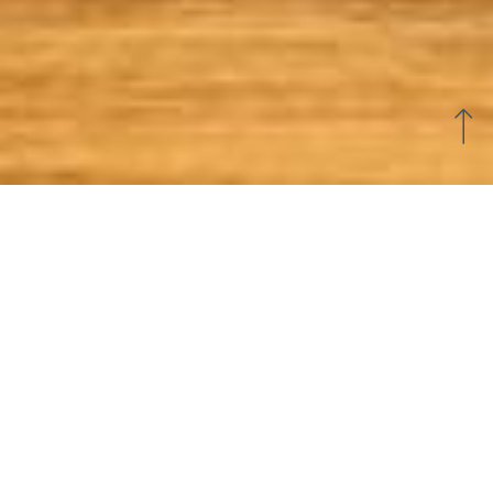
All-Inclusive-Aufenthalt im
Stadtzentrum von Vannes
Unsere verschiedenen
Optionen für Vollpension
in Vannes