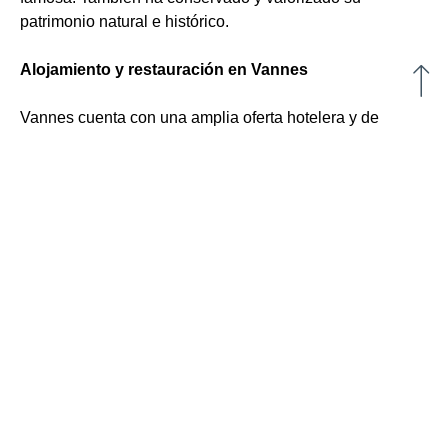
patrimonio natural e histórico.
Alojamiento y restauración en Vannes
Vannes cuenta con una amplia oferta hotelera y de
restauración para sus vacaciones. La mejor opción es
alojarse en el hotel Kyriad, situado en el centro de la
ciudad. El restaurante del hotel de Vannes
ofrece
habitaciones cómodas y espaciosas
que
pueden alojar a una familia numerosa o a un grupo de
visitantes. También hay habitaciones especializadas para
personas con movilidad reducida. No obstante, todas las
habitaciones están equipadas con TV y conexión Wi-Fi
gratuita. El hotel también tiene su propio restaurante,
En
L'Image Sainte-Anne
El hotel restaurante À l'Image
Sainte-Anne de Vannes combina la tradición francesa
con un ambiente renovado y acogedor. Su cocina local
inventiva, fiel a las especialidades bretonas, ha hecho