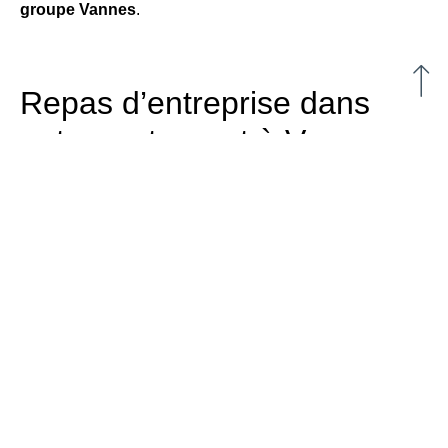
groupe Vannes
.
Repas d’entreprise dans
notre restaurant à Vannes
Plusieurs événements ou périodes de l’année sont
propices au partage d’un repas entre collègues, clients
ou fournisseurs. Que ce soit l’arrivée des beaux jours et
des congés d’été ou encore les fêtes de fin d’année, notre
restaurant vous propose un
repas de groupe sur-
mesure
. Vous cherchez un
restaurant de groupe à
Vannes
? Notre
restaurant
À l’Image Sainte-Anne
est le
lieu idéal et vous accueille dans une ambiance raffinée et
chaleureuse.
Notre chef, Frédéric Thebaud, certifié
Maître
Restaurateur
, concocte un menus de saison